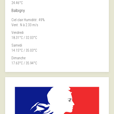
24.46°C
Balbigny
Ciel clair
Humidité : 49%
Vent : N à 2.33 m/s
Vendredi
18.31°C / 32.03°C
Samedi
14.15°C / 35.03°C
Dimanche
17.63°C / 35.94°C