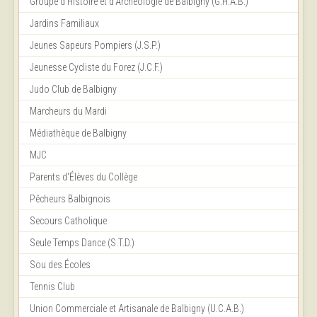
Groupe d'Histoire et d'Archéologie de Balbigny (G.H.A.B.)
Jardins Familiaux
Jeunes Sapeurs Pompiers (J.S.P.)
Jeunesse Cycliste du Forez (J.C.F.)
Judo Club de Balbigny
Marcheurs du Mardi
Médiathèque de Balbigny
MJC
Parents d'Élèves du Collège
Pêcheurs Balbignois
Secours Catholique
Seule Temps Dance (S.T.D.)
Sou des Écoles
Tennis Club
Union Commerciale et Artisanale de Balbigny (U.C.A.B.)