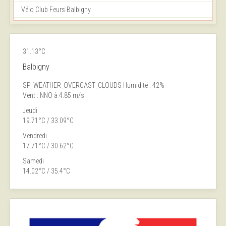
Vélo Club Feurs Balbigny
31.13°C
Balbigny
SP_WEATHER_OVERCAST_CLOUDS
Humidité : 42%
Vent : NNO à 4.85 m/s
Jeudi
19.71°C / 33.09°C
Vendredi
17.71°C / 30.62°C
Samedi
14.02°C / 35.4°C