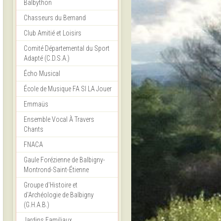
Balbython
Chasseurs du Bernand
Club Amitié et Loisirs
Comité Départemental du Sport
Adapté (C.D.S.A.)
Écho Musical
École de Musique FA SI LA Jouer
Emmaüs
Ensemble Vocal À Travers
Chants
FNACA
Gaule Forézienne de Balbigny-
Montrond-Saint-Étienne
Groupe d'Histoire et
d'Archéologie de Balbigny
(G.H.A.B.)
Jardins Familiaux