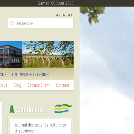
Samedi 08 Août 2026
A-
A
A+
IGNE
TOURISME ET LOISIRS
hique
Blog
Espace Client
Contact
Journal des activités culturelles
et sportives