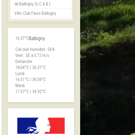
de Balbigny (U.C.A.B.)
Vélo Club Feurs Balbigny
Balbigny
16.37°C
Ciel clair
Humidité : 56%
Vent : SE à 0.72 m/s
Dimanche
18.04°C / 36.31°C
Lundi
16.51°C / 36.09°C
Mardi
17.07°C / 34.92°C