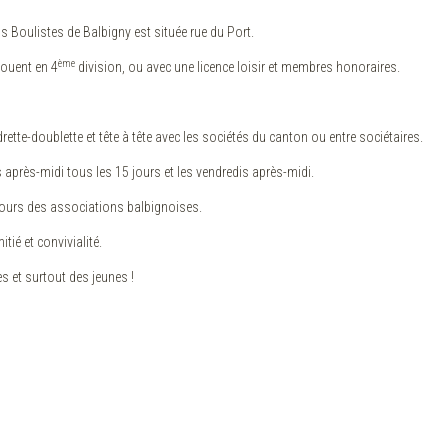
mis Boulistes de Balbigny est située rue du Port.
ème
jouent en 4
division, ou avec une licence loisir et membres honoraires.
te-doublette et tête à tête avec les sociétés du canton ou entre sociétaires.
s après-midi tous les 15 jours et les vendredis après-midi.
urs des associations balbignoises.
tié et convivialité.
 et surtout des jeunes !