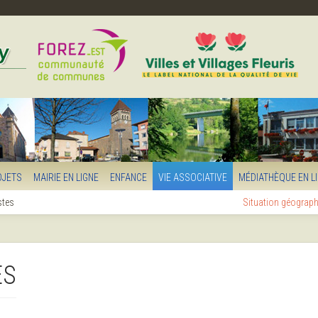
OJETS
MAIRIE EN LIGNE
ENFANCE
VIE ASSOCIATIVE
MÉDIATHÈQUE EN L
stes
Situation géograp
ES