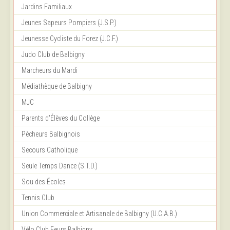
Jardins Familiaux
Jeunes Sapeurs Pompiers (J.S.P.)
Jeunesse Cycliste du Forez (J.C.F.)
Judo Club de Balbigny
Marcheurs du Mardi
Médiathèque de Balbigny
MJC
Parents d'Élèves du Collège
Pêcheurs Balbignois
Secours Catholique
Seule Temps Dance (S.T.D.)
Sou des Écoles
Tennis Club
Union Commerciale et Artisanale de Balbigny (U.C.A.B.)
Vélo Club Feurs Balbigny