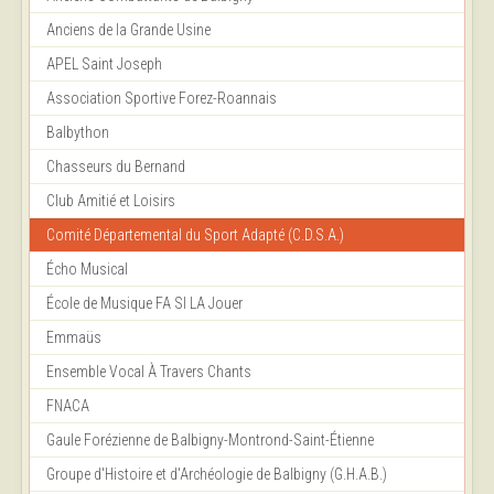
Anciens de la Grande Usine
APEL Saint Joseph
Association Sportive Forez-Roannais
Balbython
Chasseurs du Bernand
Club Amitié et Loisirs
Comité Départemental du Sport Adapté (C.D.S.A.)
Écho Musical
École de Musique FA SI LA Jouer
Emmaüs
Ensemble Vocal À Travers Chants
FNACA
Gaule Forézienne de Balbigny-Montrond-Saint-Étienne
Groupe d'Histoire et d'Archéologie de Balbigny (G.H.A.B.)