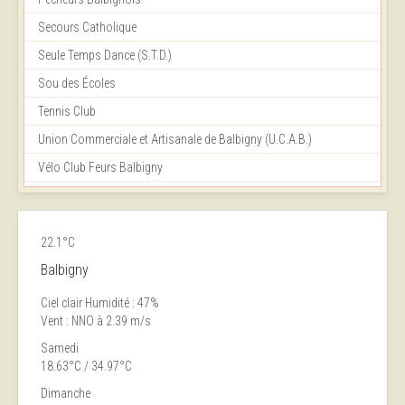
Secours Catholique
Seule Temps Dance (S.T.D.)
Sou des Écoles
Tennis Club
Union Commerciale et Artisanale de Balbigny (U.C.A.B.)
Vélo Club Feurs Balbigny
22.1°C
Balbigny
Ciel clair
Humidité : 47%
Vent : NNO à 2.39 m/s
Samedi
18.63°C / 34.97°C
Dimanche