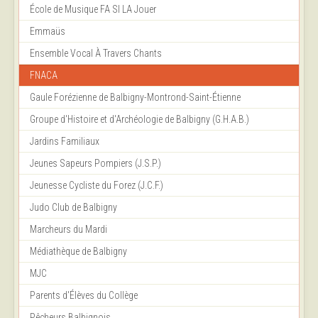
École de Musique FA SI LA Jouer
Emmaüs
Ensemble Vocal À Travers Chants
FNACA
Gaule Forézienne de Balbigny-Montrond-Saint-Étienne
Groupe d'Histoire et d'Archéologie de Balbigny (G.H.A.B.)
Jardins Familiaux
Jeunes Sapeurs Pompiers (J.S.P.)
Jeunesse Cycliste du Forez (J.C.F.)
Judo Club de Balbigny
Marcheurs du Mardi
Médiathèque de Balbigny
MJC
Parents d'Élèves du Collège
Pêcheurs Balbignois