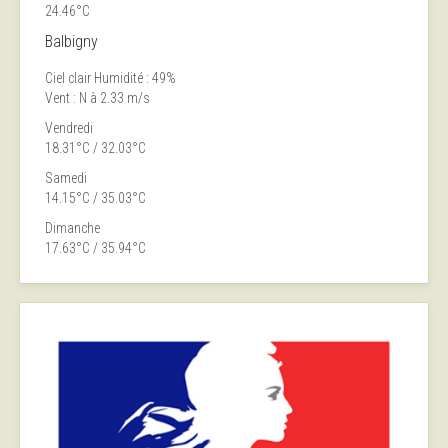
24.46°C
Balbigny
Ciel clair
Humidité : 49%
Vent : N à 2.33 m/s
Vendredi
18.31°C / 32.03°C
Samedi
14.15°C / 35.03°C
Dimanche
17.63°C / 35.94°C