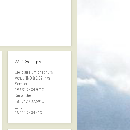
Balbigny
22.1°C
Ciel clair
Humidité : 47%
Vent : NNO à 2.39 m/s
Samedi
18.63°C / 34.97°C
Dimanche
18.17°C / 37.59°C
Lundi
16.91°C / 34.4°C