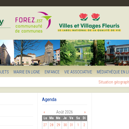
OJETS
MAIRIE EN LIGNE
ENFANCE
VIE ASSOCIATIVE
MÉDIATHÈQUE EN L
Situation géograp
Agenda
«
Août 2026
»
Lu
Ma
Me
Je
Ve
Sa
Di
27
28
29
30
31
1
2