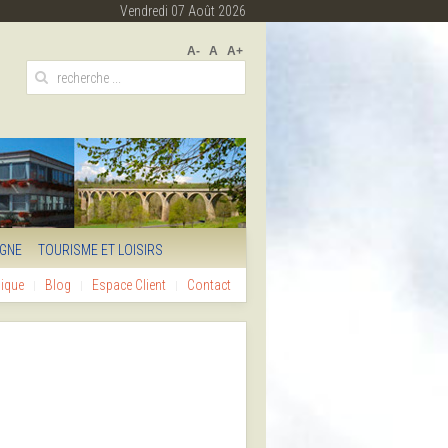
Vendredi 07 Août 2026
A-
A
A+
IGNE
TOURISME ET LOISIRS
hique
Blog
Espace Client
Contact