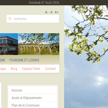
Vendredi 07 Août 2026
A-
A
A+
IGNE
TOURISME ET LOISIRS
hique
Blog
Espace Client
Contact
Histoire
Accès et Déplacements
Plan de la Commune