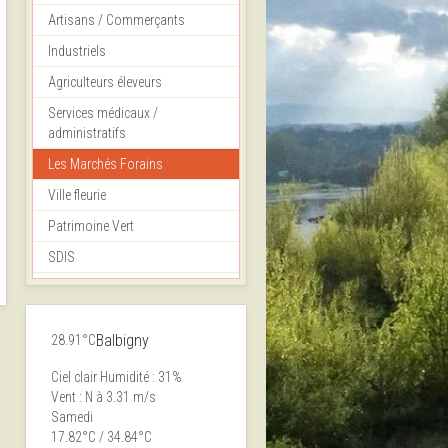
Artisans / Commerçants
Industriels
Agriculteurs éleveurs
Services médicaux /
administratifs
Les Marchés Forains
Ville fleurie
Patrimoine Vert
SDIS
Balbigny
28.91°C
Ciel clair
Humidité : 31%
Vent : N à 3.31 m/s
Samedi
17.82°C / 34.84°C