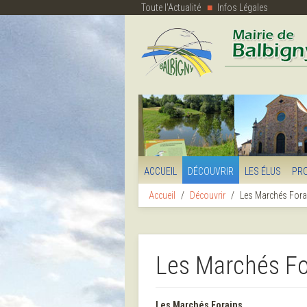
Toute l'Actualité
Infos Légales
ACCUEIL
DÉCOUVRIR
LES ÉLUS
PR
Accueil
Découvrir
Les Marchés Fora
Les Marchés Fo
Les Marchés Forains