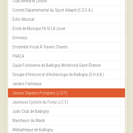
Club Amitié et Loisirs
Comité Départemental du Sport Adapté (C.D.S.A.)
Écho Musical
École de Musique FA SI LA Jouer
Emmaüs
Ensemble Vocal À Travers Chants
FNACA
Gaule Forézienne de Balbigny-Montrond-Saint-Étienne
Groupe d'Histoire et d'Archéologie de Balbigny (G.H.A.B.)
Jardins Familiaux
Jeunes Sapeurs Pompiers (J.S.P.)
Jeunesse Cycliste du Forez (J.C.F.)
Judo Club de Balbigny
Marcheurs du Mardi
Médiathèque de Balbigny