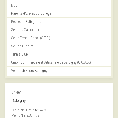
MJC
Parents d'Élèves du Collège
Pêcheurs Balbignois
Secours Catholique
Seule Temps Dance (S.T.D.)
Sou des Écoles
Tennis Club
Union Commerciale et Artisanale de Balbigny (U.C.A.B.)
Vélo Club Feurs Balbigny
24.46°C
Balbigny
Ciel clair
Humidité : 49%
Vent : N à 2.33 m/s