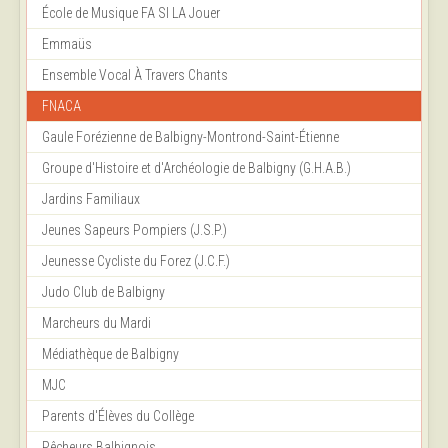
École de Musique FA SI LA Jouer
Emmaüs
Ensemble Vocal À Travers Chants
FNACA
Gaule Forézienne de Balbigny-Montrond-Saint-Étienne
Groupe d'Histoire et d'Archéologie de Balbigny (G.H.A.B.)
Jardins Familiaux
Jeunes Sapeurs Pompiers (J.S.P.)
Jeunesse Cycliste du Forez (J.C.F.)
Judo Club de Balbigny
Marcheurs du Mardi
Médiathèque de Balbigny
MJC
Parents d'Élèves du Collège
Pêcheurs Balbignois