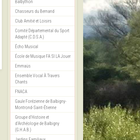
Balbython
Chasseurs du Bernand
Club Amitié et Loisirs
Comité Départemental du Sport
Adapté (C.D.S.A.)
Écho Musical
École de Musique FA SI LA Jouer
Emmaüs
Ensemble Vocal À Travers
Chants
FNACA
Gaule Forézienne de Balbigny-
Montrond-Saint-Étienne
Groupe d'Histoire et
d'Archéologie de Balbigny
(G.H.A.B.)
Jardins Familiaux