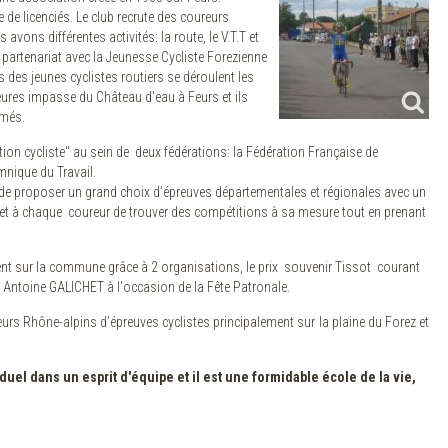
de licenciés. Le club recrute des coureurs
 avons différentes activités: la route, le V.T.T et
 partenariat avec la Jeunesse Cycliste Forezienne
 des jeunes cyclistes routiers se déroulent les
ures impasse du Château d'eau à Feurs et ils
ômés.
n cycliste" au sein de deux fédérations: la Fédération Française de
mnique du Travail.
e de proposer un grand choix d’épreuves départementales et régionales avec un
rmet à chaque coureur de trouver des compétitions à sa mesure tout en prenant
ent sur la commune grâce à 2 organisations, le prix souvenir Tissot courant
x Antoine GALICHET à l'occasion de la Fête Patronale.
urs Rhône-alpins d’épreuves cyclistes principalement sur la plaine du Forez et
viduel dans un esprit d'équipe et il est une formidable école de la vie,