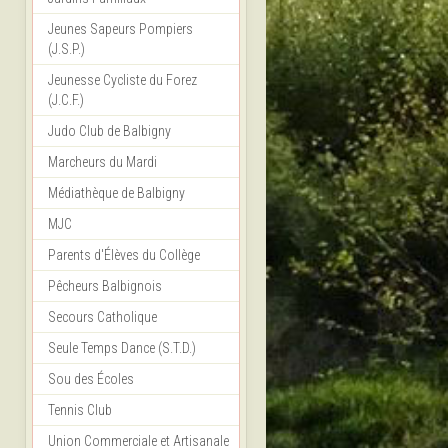
Jeunes Sapeurs Pompiers
(J.S.P.)
Jeunesse Cycliste du Forez
(J.C.F.)
Judo Club de Balbigny
Marcheurs du Mardi
Médiathèque de Balbigny
MJC
Parents d'Élèves du Collège
Pêcheurs Balbignois
Secours Catholique
Seule Temps Dance (S.T.D.)
Sou des Écoles
Tennis Club
Union Commerciale et Artisanale