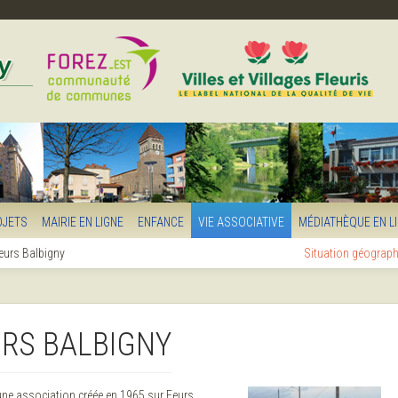
OJETS
MAIRIE EN LIGNE
ENFANCE
VIE ASSOCIATIVE
MÉDIATHÈQUE EN L
eurs Balbigny
Situation géograp
URS BALBIGNY
une association créée en 1965 sur Feurs.