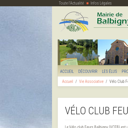
Toute l'Actualité
Infos Légales
ACCUEIL
DÉCOUVRIR
LES ÉLUS
PR
Accueil
Vie Associative
Vélo Club F
VÉLO CLUB FE
Le Vélo club Feurs Balbigny (VCFB) est 