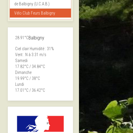
de Balbigny (U.C.A.B.)
Vélo Club Feurs Balbigny
Balbigny
28.91°C
Ciel clair
Humidité : 31%
Vent : N à 3.31 m/s
Samedi
17.82°C / 34.84°C
Dimanche
19.99°C / 38°C
Lundi
17.01°C / 36.42°C