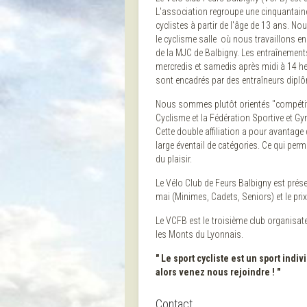
L'association regroupe une cinquantaine 
cyclistes à partir de l'âge de 13 ans. Nous
le cyclisme salle où nous travaillons en
de la MJC de Balbigny. Les entraînements
mercredis et samedis après midi à 14 he
sont encadrés par des entraîneurs dipl
Nous sommes plutôt orientés "compétitio
Cyclisme et la Fédération Sportive et Gy
Cette double affiliation a pour avantag
large éventail de catégories. Ce qui pe
du plaisir.
Le Vélo Club de Feurs Balbigny est prés
mai (Minimes, Cadets, Seniors) et le pri
Le VCFB est le troisième club organisate
les Monts du Lyonnais.
" Le sport cycliste est un sport indi
alors venez nous rejoindre ! "
Contact