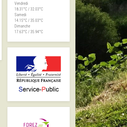
Vendredi
18.31°C / 32.03°C
Samedi
14.15°C / 35.03°C
Dimanche
17.63°C / 35.94°C