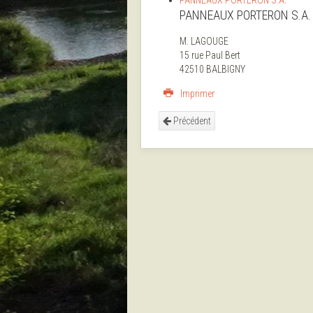
PANNEAUX PORTERON S.A.
PANNEAUX PORTERON S.A.
M. LAGOUGE
15 rue Paul Bert
42510 BALBIGNY
Imprimer
Précédent