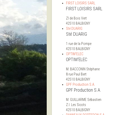
FIRST LOISIRS SARL
FIRST LOISIRS SARL
ZI de Bois Vert
42510 BALBIGNY
Sté DUARIG
Sté DUARIG
1 rue de la Pompe
42510 BALBIGNY
OPTIM'ELEC
OPTIM'ELEC
M. BACCONIN Stéphane
8 rue Paul Bert
42510 BALBIGNY
GPF Production S.A.
GPF Production S.A.
M. GUILLARME Sébastien
Z.I. Les Sicots
42510 BALBIGNY