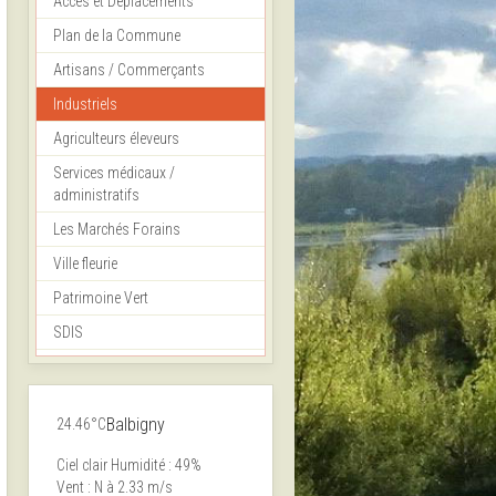
Accès et Déplacements
Plan de la Commune
Artisans / Commerçants
Industriels
Agriculteurs éleveurs
Services médicaux /
administratifs
Les Marchés Forains
Ville fleurie
Patrimoine Vert
SDIS
Balbigny
24.46°C
Ciel clair
Humidité : 49%
Vent : N à 2.33 m/s