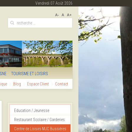
Vendredi 07 Août 2026
A-
A
A+
IGNE
TOURISME ET LOISIRS
hique
Blog
Espace Client
Contact
Education / Jeunesse
Restaurant Scolaire / Garderies
Centre de Loisirs MJC Bussières