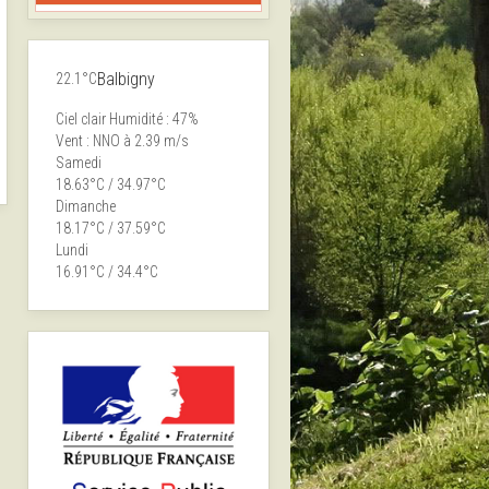
Balbigny
22.1°C
Ciel clair
Humidité : 47%
Vent : NNO à 2.39 m/s
Samedi
18.63°C / 34.97°C
Dimanche
18.17°C / 37.59°C
Lundi
16.91°C / 34.4°C