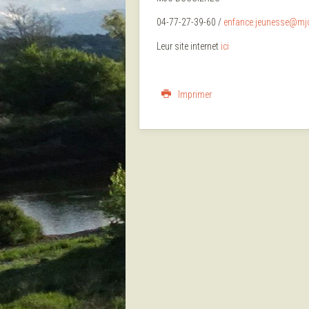
04-77-27-39-60 /
enfance.jeunesse@mj
Leur site internet
ici
Imprimer