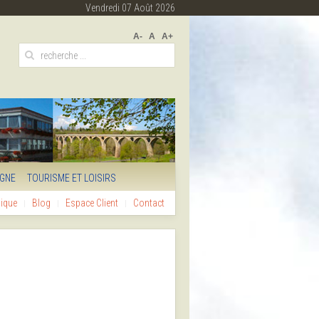
Vendredi 07 Août 2026
A-
A
A+
IGNE
TOURISME ET LOISIRS
hique
Blog
Espace Client
Contact