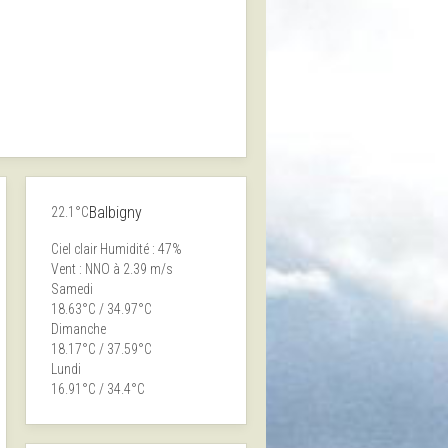
Balbigny
22.1°C
Ciel clair
Humidité : 47%
Vent : NNO à 2.39 m/s
Samedi
18.63°C / 34.97°C
Dimanche
18.17°C / 37.59°C
Lundi
16.91°C / 34.4°C