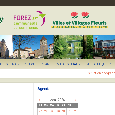
OJETS
MAIRIE EN LIGNE
ENFANCE
VIE ASSOCIATIVE
MÉDIATHÈQUE EN L
Situation géograp
Agenda
«
Août 2026
»
Lu
Ma
Me
Je
Ve
Sa
Di
27
28
29
30
31
1
2