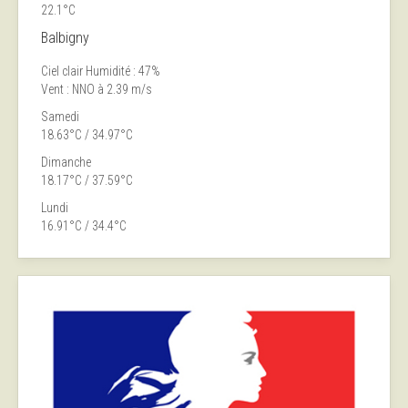
22.1°C
Balbigny
Ciel clair
Humidité : 47%
Vent : NNO à 2.39 m/s
Samedi
18.63°C / 34.97°C
Dimanche
18.17°C / 37.59°C
Lundi
16.91°C / 34.4°C