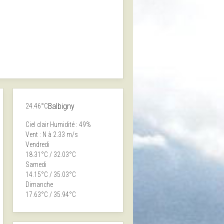
Balbigny
24.46°C
Ciel clair
Humidité : 49%
Vent : N à 2.33 m/s
Vendredi
18.31°C / 32.03°C
Samedi
14.15°C / 35.03°C
Dimanche
17.63°C / 35.94°C