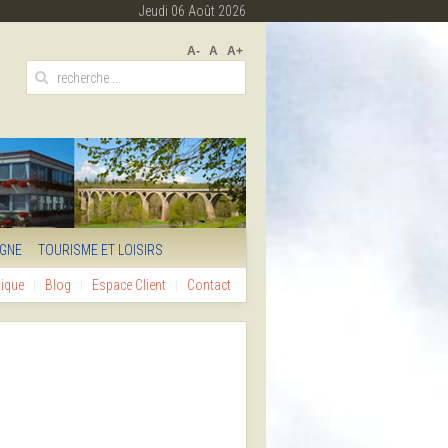
Jeudi 06 Août 2026
A-
A
A+
IGNE
TOURISME ET LOISIRS
hique
Blog
Espace Client
Contact