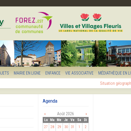
OJETS
MAIRIE EN LIGNE
ENFANCE
VIE ASSOCIATIVE
MÉDIATHÈQUE EN L
Situation géograp
Agenda
«
Août 2026
»
Lu
Ma
Me
Je
Ve
Sa
Di
27
28
29
30
31
1
2